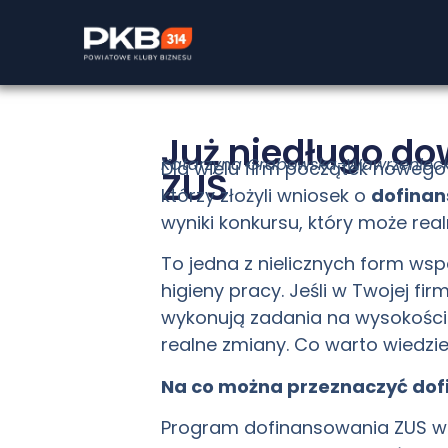
Już niedługo do
Katarzyna Grabowska-Wawrzeniec
Dla wielu firm początek nowego 
ZUS
którzy złożyli wniosek o
dofinan
wyniki konkursu, który może re
To jedna z nielicznych form ws
higieny pracy. Jeśli w Twojej fi
wykonują zadania na wysokości
realne zmiany. Co warto wiedzi
Na co można przeznaczyć dof
Program dofinansowania ZUS wsp