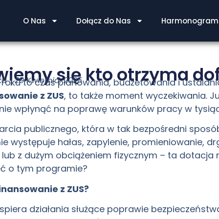
O Nas
Dołącz do Nas
Harmonogram 
wiemy się kto otrzyma do
ka
29 Kwietnia, 2025
roku to czas planowania, budżetowania i ustalania 
sowanie z ZUS
, to także moment wyczekiwania. J
alnie wpłynąć na poprawę warunków pracy w tysiąc
parcia publicznego, która w tak bezpośredni spos
rmie występuje hałas, zapylenie, promieniowanie, dr
 lub z dużym obciążeniem fizycznym – ta dotac
eć o tym programie?
inansowanie z ZUS?
iera działania służące poprawie bezpieczeństwa 