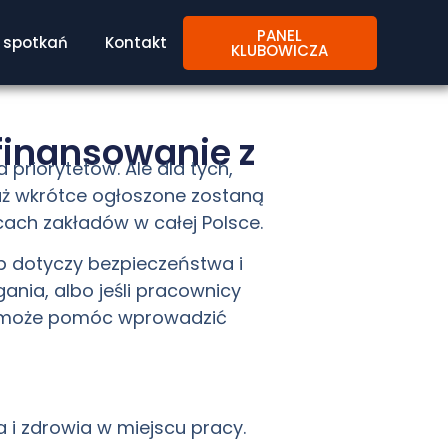
PANEL
spotkań
Kontakt
KLUBOWICZA
finansowanie z
priorytetów. Ale dla tych,
uż wkrótce ogłoszone zostaną
ach zakładów w całej Polsce.
ób dotyczy bezpieczeństwa i
gania, albo jeśli pracownicy
ja może pomóc wprowadzić
i zdrowia w miejscu pracy.