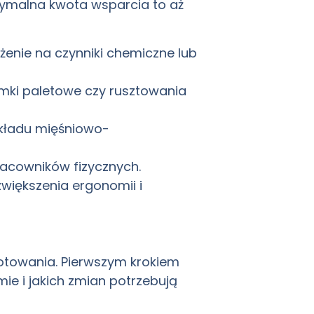
symalna kwota wsparcia to aż
ażenie na czynniki chemiczne lub
ramki paletowe czy rusztowania
 układu mięśniowo-
racowników fizycznych.
większenia ergonomii i
otowania. Pierwszym krokiem
mie i jakich zmian potrzebują