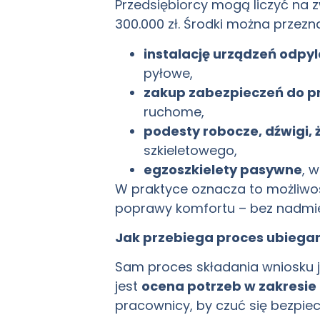
Przedsiębiorcy mogą liczyć na
300.000 zł. Środki można przezna
instalację urządzeń odpyl
pyłowe,
zakup zabezpieczeń do p
ruchome,
podesty robocze, dźwigi, 
szkieletowego,
egzoszkielety pasywne
, 
W praktyce oznacza to możliwo
poprawy komfortu – bez nadmie
Jak przebiega proces ubiegan
Sam proces składania wniosku 
jest
ocena potrzeb w zakresie
pracownicy, by czuć się bezpiecz