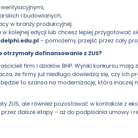
 wentylacyjnymi,
arskich i budowlanych,
cy w branży produkcyjnej.
u w kolejnej edycji lub chcesz lepiej przygotować 
delphi.edu.pl
– pomożemy przejść przez cały proc
re otrzymały dofinansowanie z ZUS?
łaścicieli firm i działów BHP. Wyniki konkursu maj
cza, że firmy już niedługo dowiedzą się, czy ich p
h będzie to szansa na modernizację, która inaczej
katy ZUS, ale również pozostawać w kontakcie z e
 przez dalsze etapy – aż do podpisania umowy i rea