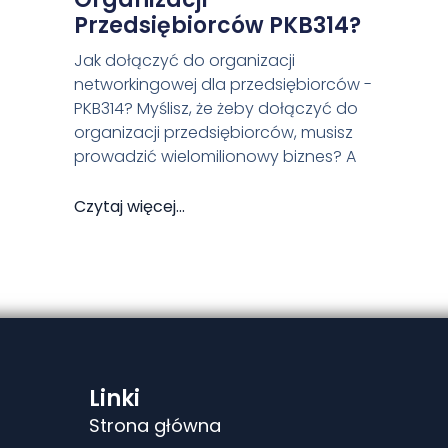
Przedsiębiorców PKB314?
Jak dołączyć do organizacji
networkingowej dla przedsiębiorców -
PKB314? Myślisz, że żeby dołączyć do
organizacji przedsiębiorców, musisz
prowadzić wielomilionowy biznes? A
Czytaj więcej...
Linki
Strona główna