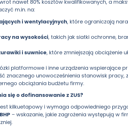
 zwrot nawet 80% kosztów kwalifikowanych, a mak
czyć m.in. na:
ających i wentylacyjnych
, które ograniczają nar
racy na wysokości
, takich jak siatki ochronne, b
żurawiki i suwnice
, które zmniejszają obciążenie
wózki platformowe i inne urządzenia wspierające p
ść znacznego unowocześnienia stanowisk pracy, z
rnego obciążania budżetu firmy.
ia się o dofinansowanie z ZUS?
jest kilkuetapowy i wymaga odpowiedniego przyg
 BHP
– wskazanie, jakie zagrożenia występują w fir
niej.