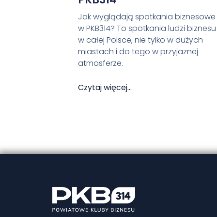
Jak wyglądają spotkania biznesowe
w PKB314? To spotkania ludzi biznesu
w całej Polsce, nie tylko w dużych
miastach i do tego w przyjaznej
atmosferze.
Czytaj więcej...