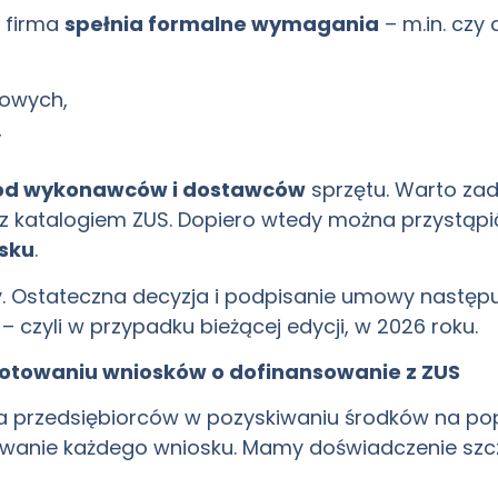
y firma
spełnia formalne wymagania
– m.in. czy
kowych,
,
 od wykonawców i dostawców
sprzętu. Warto zad
 z katalogiem ZUS. Dopiero wtedy można przystąp
sku
.
cy. Ostateczna decyzja i podpisanie umowy następ
 czyli w przypadku bieżącej edycji, w 2026 roku.
otowaniu wniosków o dofinansowanie z ZUS
era przedsiębiorców w pozyskiwaniu środków na 
towanie każdego wniosku. Mamy doświadczenie szc