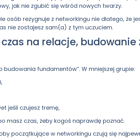
wy, jak nie zgubić się wśród nowych twarzy.
e osób rezygnuje z networkingu nie dlatego, że jes
nas nie zostajesz sam(a) z tym uczuciem.
 czas na relacje, budowanie 
yb budowania fundamentów”. W mniejszej grupie:
,
t jeśli czujesz tremę,
, bo masz czas, żeby kogoś naprawdę poznać.
by początkujące w networkingu czują się najpewnie