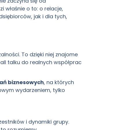
nie zaczyna się od
i właśnie o to: o relacje,
iębiorców, jak i dla tych,
lności. To dzięki niej znajome
ll talku do realnych współprac
ań biznesowych
, na których
azowym wydarzeniem, tylko
estników i dynamiki grupy.
 to rozumiemy.