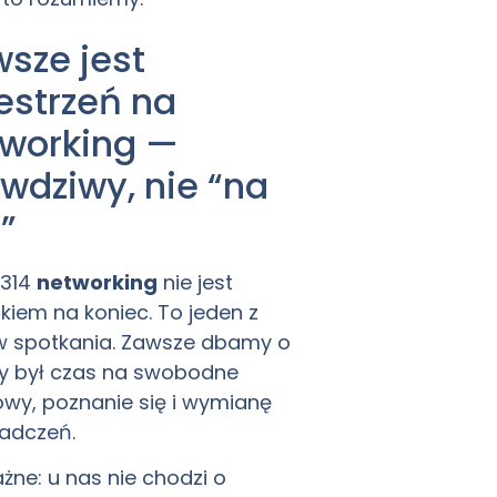
sze jest
estrzeń na
working —
wdziwy, nie “na
ę”
B314
networking
nie jest
kiem na koniec. To jeden z
ów spotkania. Zawsze dbamy o
by był czas na swobodne
wy, poznanie się i wymianę
adczeń.
żne: u nas nie chodzi o