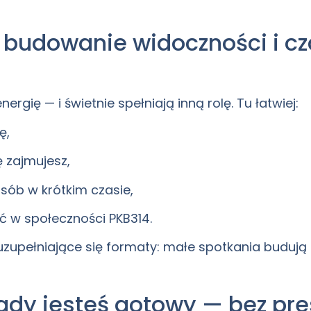
 budowanie widoczności i cz
rgię — i świetnie spełniają inną rolę. Tu łatwiej:
ę,
ę zajmujesz,
osób w krótkim czasie,
 w społeczności PKB314.
 uzupełniające się formaty: małe spotkania budują
gdy jesteś gotowy — bez pre