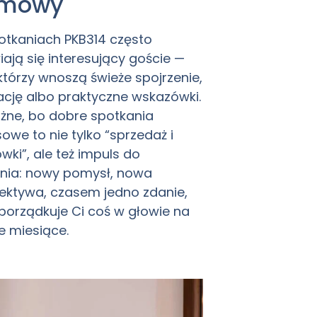
zmowy
otkaniach PKB314 często
iają się interesujący goście —
którzy wnoszą świeże spojrzenie,
rację albo praktyczne wskazówki.
żne, bo dobre spotkania
owe to nie tylko “sprzedaż i
wki”, ale też impuls do
ania: nowy pomysł, nowa
ektywa, czasem jedno zdanie,
 porządkuje Ci coś w głowie na
e miesiące.