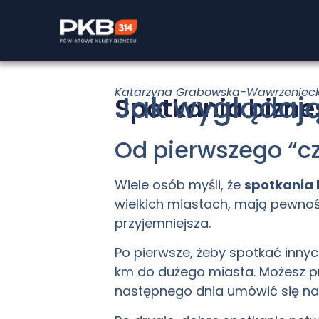
Katarzyna Grabowska-Wawrzeniec
Jak wyglądają
Spotkania bizn
Od pierwszego “cze
Wiele osób myśli, że
spotkania
wielkich miastach, mają pewnoś
przyjemniejsza.
Po pierwsze, żeby spotkać innyc
km do dużego miasta. Możesz p
następnego dnia umówić się na k