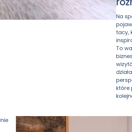
ro
Na sp
pojaw
tacy, 
inspi
To wa
biznes
wizytó
dział
persp
które
kolejn
nie