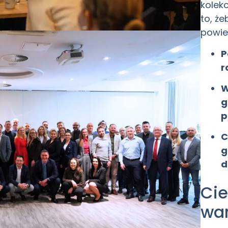
kolek
to, ż
powie
P
r
W
g
p
C
g
d
Cie
wa