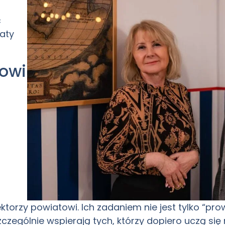
ć
aty
towi
ktorzy powiatowi. Ich zadaniem nie jest tylko “pr
Szczególnie wspierają tych, którzy dopiero uczą się 