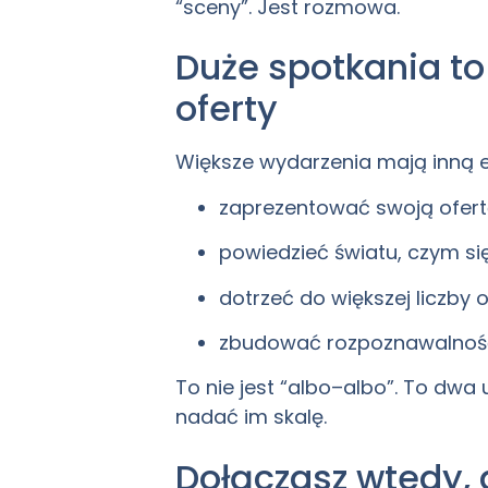
“sceny”. Jest rozmowa.
Duże spotkania to
oferty
Większe wydarzenia mają inną ene
zaprezentować swoją ofert
powiedzieć światu, czym si
dotrzeć do większej liczby 
zbudować rozpoznawalność
To nie jest “albo–albo”. To dwa
nadać im skalę.
Dołączasz wtedy, 