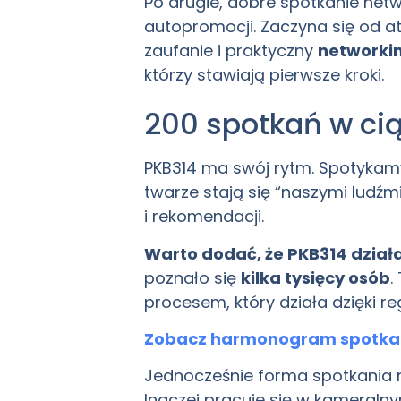
Po drugie, dobre spotkanie netw
autopromocji. Zaczyna się od a
zaufanie i praktyczny
networki
którzy stawiają pierwsze kroki.
200 spotkań w cią
PKB314 ma swój rytm. Spotykamy 
twarze stają się “naszymi ludź
i rekomendacji.
Warto dodać, że PKB314 dział
poznało się
kilka tysięcy osób
.
procesem, który działa dzięki re
Zobacz harmonogram spotkań
Jednocześnie forma spotkania n
Inaczej pracuje się w kameraln