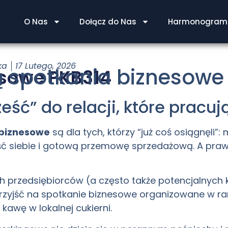
O Nas
Dołącz do Nas
Harmonogram 
ka
17 Lutego, 2026
 spotkania biznesowe
esowe PKB314
ść” do relacji, które pracuj
 biznesowe
są dla tych, którzy “już coś osiągnęli”:
ć siebie i gotową przemowę sprzedażową. A prawd
h przedsiębiorców (a często także potencjalnych k
rzyjść na spotkanie biznesowe organizowane w 
awę w lokalnej cukierni.