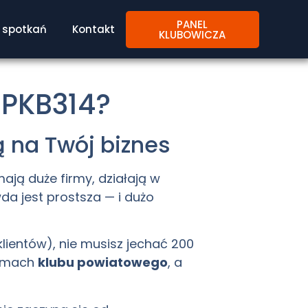
PANEL
spotkań
Kontakt
KLUBOWICZA
 PKB314?
ą na Twój biznes
 mają duże firmy, działają w
a jest prostsza — i dużo
lientów), nie musisz jechać 200
ramach
klubu powiatowego
, a