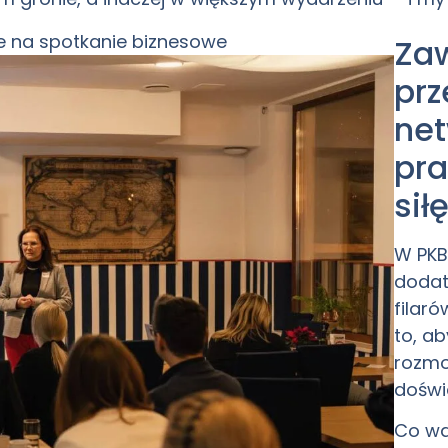
Zaw
prz
net
pra
sił
W PK
dodat
filar
to, a
rozmo
doświ
Co wa