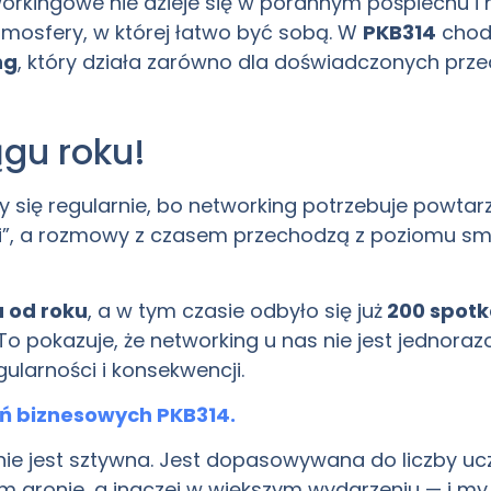
orkingowe nie dzieje się w porannym pośpiechu i 
tmosfery, w której łatwo być sobą. W
PKB314
chodz
ng
, który działa zarówno dla doświadczonych przeds
gu roku!
się regularnie, bo networking potrzebuje powtarza
mi”, a rozmowy z czasem przechodzą z poziomu sma
a od roku
, a w tym czasie odbyło się już
200 spotk
 To pokazuje, że networking u nas nie jest jednor
gularności i konsekwencji.
 biznesowych PKB314.
ie jest sztywna. Jest dopasowywana do liczby ucz
ym gronie, a inaczej w większym wydarzeniu — i my