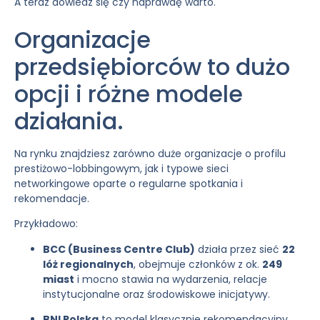
A teraz dowiedz się czy naprawdę warto.
Organizacje
przedsiębiorców to dużo
opcji i różne modele
działania.
Na rynku znajdziesz zarówno duże organizacje o profilu
prestiżowo-lobbingowym, jak i typowe sieci
networkingowe oparte o regularne spotkania i
rekomendacje.
Przykładowo:
BCC (Business Centre Club)
działa przez sieć
22
lóż regionalnych
, obejmuje członków z ok.
249
miast
i mocno stawia na wydarzenia, relacje
instytucjonalne oraz środowiskowe inicjatywy.
BNI Polska
to model klasycznie rekomendacyjny,