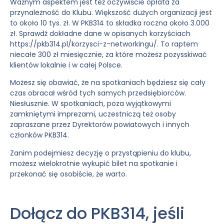
Ważnym aspektem jest też oczywiście opłata za
przynależność do Klubu. Większość dużych organizacji jest
to około 10 tys. zł. W PKB314 to składka roczna około 3.000
zł. Sprawdź dokładne dane w opisanych korzyściach
https://pkb314.pl/korzysci-z-networkingu/. To raptem
niecałe 300 zł miesięcznie, za które możesz pozysskiwać
klientów lokalnie i w całej Polsce.
Możesz się obawiać, że na spotkaniach będziesz się cały
czas obracał wśród tych samych przedsiębiorców.
Niesłusznie. W spotkaniach, poza wyjątkowymi
zamkniętymi imprezami, uczestniczą też osoby
zapraszane przez Dyrektorów powiatowych i innych
członków PKB314.
Zanim podejmiesz decyzję o przystąpieniu do klubu,
możesz wielokrotnie wykupić bilet na spotkanie i
przekonać się osobiście, że warto.
Dołącz do PKB314, jeśli