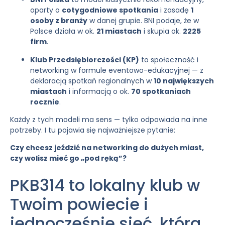
oparty o
cotygodniowe spotkania
i zasadę
1
osoby z branży
w danej grupie. BNI podaje, że w
Polsce działa w ok.
21 miastach
i skupia ok.
2225
firm
.
Klub Przedsiębiorczości (KP)
to społeczność i
networking w formule eventowo-edukacyjnej — z
deklaracją spotkań regionalnych w
10 największych
miastach
i informacją o ok.
70 spotkaniach
rocznie
.
Każdy z tych modeli ma sens — tylko odpowiada na inne
potrzeby. I tu pojawia się najważniejsze pytanie:
Czy chcesz jeździć na networking do dużych miast,
czy wolisz mieć go „pod ręką”?
PKB314 to lokalny klub w
Twoim powiecie i
jednocześnie sieć, która