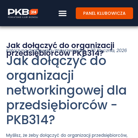
PANEL KLUBOWICZA
Jak dołączyć do organizacji
Katarzyna Grabowska-Wawrzeniecka
30 Stycznia, 2026
przedsiębiorców PKB314?
Jak dołączyć do
organizacji
networkingowej dla
przedsiębiorców -
PKB314?
Myślisz, że żeby dołączyć do organizacji przedsiębiorców,