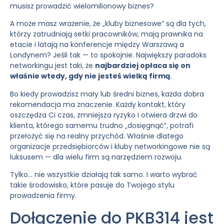
musisz prowadzić wielomilionowy biznes?
A może masz wrażenie, że „kluby biznesowe” są dla tych,
którzy zatrudniają setki pracowników, mają prawnika na
etacie i latają na konferencje między Warszawą a
Londynem? Jeśli tak — to spokojnie. Największy paradoks
networkingu jest taki, że
najbardziej opłaca się on
właśnie wtedy, gdy nie jesteś wielką firmą
.
Bo kiedy prowadzisz mały lub średni biznes, każda dobra
rekomendacja ma znaczenie. Każdy kontakt, który
oszczędza Ci czas, zmniejsza ryzyko i otwiera drzwi do
klienta, którego samemu trudno „dosięgnąć”, potrafi
przełożyć się na realny przychód. Właśnie dlatego
organizacje przedsiębiorców i kluby networkingowe nie są
luksusem — dla wielu firm są narzędziem rozwoju.
Tylko… nie wszystkie działają tak samo. I warto wybrać
takie środowisko, które pasuje do Twojego stylu
prowadzenia firmy.
Dołączenie do PKB314 jest