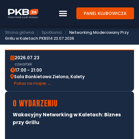
PANEL KLUBOWICZA
SPOTKANIE BIZNESOWE PKB314
NETWORKING MODEROWANY PRZY
GRILLU W KALETACH PKB314
Strona główna
/
Spotkania
/
Networking Moderowany Przy
23.07.2026
Grillu w Kaletach PKB314 23.07.2026
2026.07.23
czwartek
17:00 - 21:00
Sala Bankietowa Zielona, Kalety
Pokaż na mapie →
O WYDARZENIU
Wakacyjny Networking w Kaletach: Biznes
przy Grillu