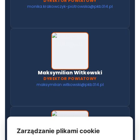
DYREKTOR POWIATOWY
monika.krakowczyk-piotrowska@pkb314.pl
Maksymilian Witkowski
DYREKTOR POWIATOWY
maksymilian.witkowski@pkb314.pl
Zarządzanie plikami cookie