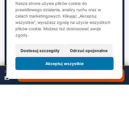
Nasza strona używa plików cookie do
Damian Gęszka
prawidłowego działania, analizy ruchu oraz w
DYREKTOR POWIATOWY
celach marketingowych. Klikając „Akceptuj
damian.geszka@pkb314.pl
wszystkie”, wyrażasz zgodę na użycie wszystkich
plików cookie. Możesz też dostosować swoje
zgody.
Dostosuj szczegóły
Odrzuć opcjonalne
Akceptuj wszystkie
RELACJA
ZOBACZ RELACJĘ
Paweł Kuc
DYREKTOR POWIATOWY
pawel.kuc@pkb314.pl