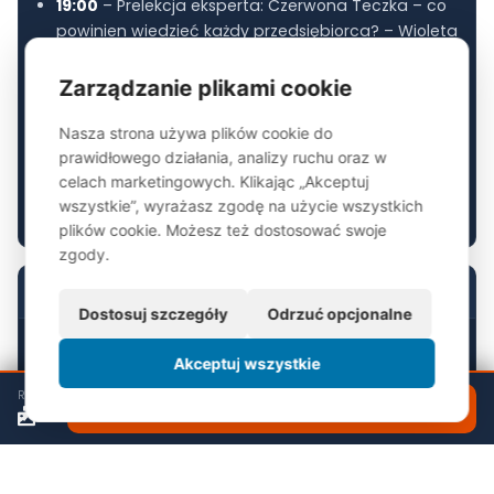
19:00
– Prelekcja eksperta: Czerwona Teczka – co
powinien wiedzieć każdy przedsiębiorca? – Wioleta
Migda
Zarządzanie plikami cookie
19:45
– Kolacja
20:20
– Prezentacja Powiatowych Klubów Biznesu
Nasza strona używa plików cookie do
PKB 314
prawidłowego działania, analizy ruchu oraz w
20:30
– Networking
celach marketingowych. Klikając „Akceptuj
wszystkie”, wyrażasz zgodę na użycie wszystkich
21:00
– Zakończenie spotkania
plików cookie. Możesz też dostosować swoje
zgody.
ORGANIZATORZY
Dostosuj szczegóły
Odrzuć opcjonalne
Akceptuj wszystkie
RELACJA
ZOBACZ RELACJĘ
Aneta Grzegorzewska