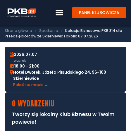
PANEL KLUBOWICZA
SPOTKANIE BIZNESOWE PKB314
KOLACJA BIZNESOWA PKB 314 DLA
PRZEDSIĘBIORCÓW ZE SKIERNIEWIC I
Strona główna
/
Spotkania
/
Kolacja Biznesowa PKB 314 dla
OKOLIC 07.07.2026
Przedsiębiorców ze Skierniewic i okolic 07.07.2026
2026.07.07
wtorek
18:00 - 21:00
Hotel Dworek, Józefa Piłsudskiego 24, 96-100
Skierniewice
Pokaż na mapie →
O WYDARZENIU
Tworzy się lokalny Klub Biznesu w Twoim
powiecie!