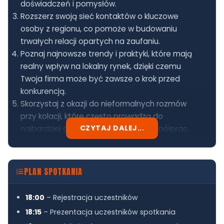
doświadczeń i pomysłów.
Rozszerz swoją sieć kontaktów o kluczowe
osoby z regionu, co pomoże w budowaniu
trwałych relacji opartych na zaufaniu.
Poznaj najnowsze trendy i praktyki, które mają
realny wpływ na lokalny rynek, dzięki czemu
Twoja firma może być zawsze o krok przed
konkurencją.
Skorzystaj z okazji do nieformalnych rozmów
przy kolacji, które często prowadzą do
CZYTAJ DALEJ...
najbardziej owocnych kontaktów i współprac.
PLAN SPOTKANIA
18:00
– Rejestracja uczestników
18:15
– Prezentacja uczestników spotkania