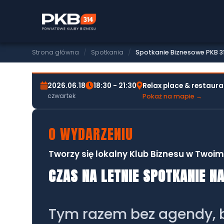
SPOTKANIE BIZNESOWE PKB314
SPOTKANIE BIZNESOWE
(18.06.2026)
Strona główna
/
Spotkania
/
Spotkanie Biznesowe PKB 31
2026.06.18
18:30 - 21:30
Relax place & restaur
czwartek
Pokaż na mapie →
O WYDARZENIU
Tworzy się lokalny Klub Biznesu w Twoim
CZAS NA LETNIE SPOTKANIE N
Tym razem bez agendy, be