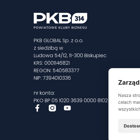
PKB GLOBAL Sp. z o.o.
z siedzibą w
Ludowa 54/12, 11-300 Biskupiec
KRS: 0001146821
REGON: 540583377
NIP: 7394010336
Zarząd
nr konta:
Nasza stro
PKO BP 05 1020 3639 0000 8102 0245 0864
celach mar
wszystkic
Dostos