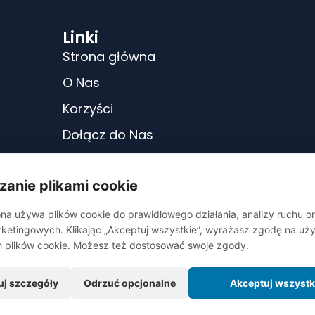
Linki
Strona główna
O Nas
Korzyści
Dołącz do Nas
Puls PKB314
zanie plikami cookie
Regulamin
Polityka prywatności
na używa plików cookie do prawidłowego działania, analizy ruchu o
ketingowych. Klikając „Akceptuj wszystkie”, wyrażasz zgodę na uży
Zaloguj się
h plików cookie. Możesz też dostosować swoje zgody.
uj szczegóły
Odrzuć opcjonalne
Akceptuj wszystk
©
2026
Powiatowe Kluby Biznesu PKB314. Design by
webmistrzowie.pl