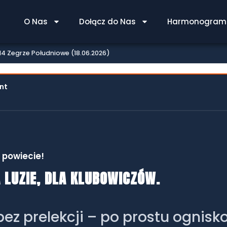
 PKB 314 ZEGRZE POŁUDNIOW
O Nas
Dołącz do Nas
Harmonogram 
4 Zegrze Południowe (18.06.2026)
ant
 powiecie!
A LUZIE, DLA KLUBOWICZÓW.
z prelekcji – po prostu ognisk