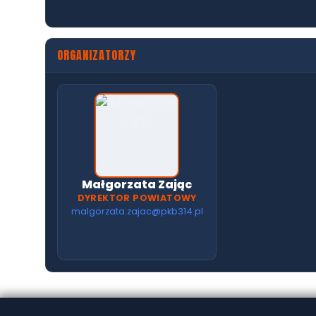
ORGANIZATORZY
Małgorzata Zając
DYREKTOR POWIATOWY
malgorzata.zajac@pkb314.pl