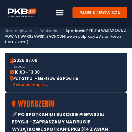
SPOTKANIE BIZNESOWE PKB314
PANEL KLUBOWICZA
SPOTKANIE PKB 314 WARSZAWA &
POWIAT WARSZAWSKI ZACHODNI WE
Strona główna
/
Spotkania
/
Spotkanie PKB 314 WARSZAWA &
WSPÓŁPRACY Z ASIAN FORUM
POWIAT WARSZAWSKI ZACHODNI we współpracy z Asian Forum
(08.07.2026)
(08.07.2026)
2026.07.08
środa
10:00 - 13:30
PaTaThai - Elektrownia Powiśle
Pokaż na mapie →
O WYDARZENIU
PO SPOTKANIU I SUKCESIE PIERWSZEJ
EDYCJI – ZAPRASZAMY NA DRUGIE
WYJĄTKOWE SPOTKANIE PKB 314 Z ASIAN