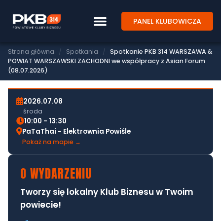
SPOTKANIE BIZNESOWE PKB314
PANEL KLUBOWICZA
SPOTKANIE PKB 314 WARSZAWA &
POWIAT WARSZAWSKI ZACHODNI WE
Strona główna
/
Spotkania
/
Spotkanie PKB 314 WARSZAWA &
WSPÓŁPRACY Z ASIAN FORUM
POWIAT WARSZAWSKI ZACHODNI we współpracy z Asian Forum
(08.07.2026)
(08.07.2026)
2026.07.08
środa
10:00 - 13:30
PaTaThai - Elektrownia Powiśle
Pokaż na mapie →
O WYDARZENIU
Tworzy się lokalny Klub Biznesu w Twoim
powiecie!