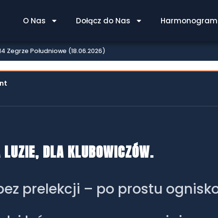
 PKB 314 ZEGRZE POŁUDNIOW
O Nas
Dołącz do Nas
Harmonogram 
4 Zegrze Południowe (18.06.2026)
ant
A LUZIE, DLA KLUBOWICZÓW.
z prelekcji – po prostu ognisk