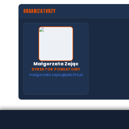
ORGANIZATORZY
Małgorzata Zając
DYREKTOR POWIATOWY
malgorzata.zajac@pkb314.pl