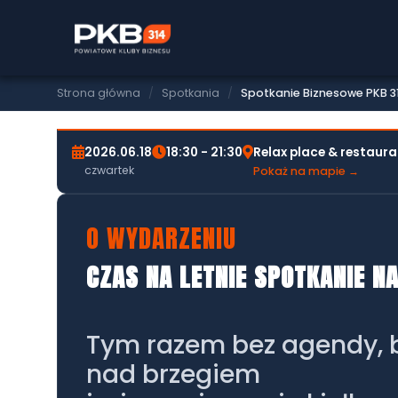
SPOTKANIE BIZNESOWE PKB314
SPOTKANIE BIZNESOWE
(18.06.2026)
Strona główna
/
Spotkania
/
Spotkanie Biznesowe PKB 31
2026.06.18
18:30 - 21:30
Relax place & restaur
czwartek
Pokaż na mapie →
O WYDARZENIU
CZAS NA LETNIE SPOTKANIE N
Tym razem bez agendy, be
nad brzegiem