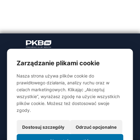
PKB GLOBAL Sp. z o.o.
Linki
z siedzibą w
Zarządzanie plikami cookie
Strona główna
Ludowa 54/12, 11-
O Nas
300 Biskupiec
Nasza strona używa plików cookie do
Korzyści
KRS: 0001146821
prawidłowego działania, analizy ruchu oraz w
Dołącz do Nas
REGON: 540583377
celach marketingowych. Klikając „Akceptuj
Puls PKB314
NIP: 7394010336
wszystkie”, wyrażasz zgodę na użycie wszystkich
Regulamin
plików cookie. Możesz też dostosować swoje
Polityka prywatności
nr konta:
zgody.
Zaloguj się
PKO BP 05 1020 3639 0000
8102 0245 0864
Dostosuj szczegóły
Odrzuć opcjonalne