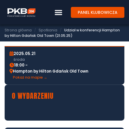
PANEL KLUBOWICZA
SPOTKANIE BIZNESOWE PKB314
UDZIAŁ W KONFERENCJI HAMPTON BY
Strona główna
/
Spotkania
/
Udział w konferencji Hampton
HILTON GDAŃSK OLD TOWN (21.05.25)
by Hilton Gdańsk Old Town (21.05.25)
2025.05.21
środa
18:00 -
Hampton by Hilton Gdańsk Old Town
Pokaż na mapie →
O WYDARZENIU