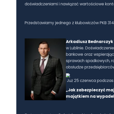
doświadczeniami i nawiązać wartościowe kont
Przedstawiamy jednego z klubowiczów PKB 314 w
Arkadiusz Bednarczyk
w Lublinie. Doświadczen
bankowe oraz wspierając p
sprawach spadkowych, ro
obsłudze przedsiębiorców
Już 25 czerwca podczas s
„Jak zabezpieczyć maj
majątkiem na wypadek