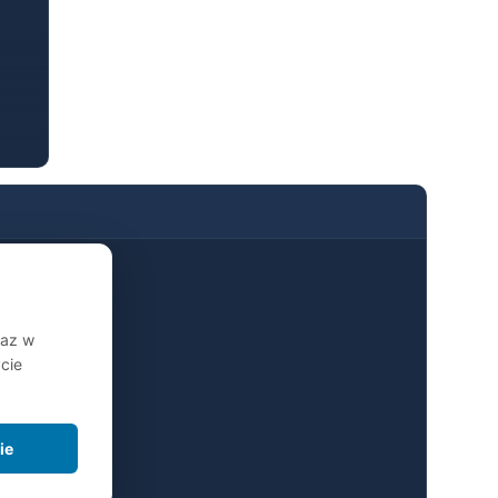
raz w
cie
ie