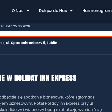
O Nas
Dołącz do Nas
Harmonogram 
PKB 314 LUBLIN 25.06.2026
4 Lublin 25.06.2026
ess, ul. Spadochroniarzy 9, Lublin
JE W HOLIDAY INN EXPRESS
odbędzie się spotkanie biznesowe, które zgromadzi
em biznesowym. Hotel Holiday Inn Express przy ul.
alni liderzy i wizjonerzy będą mieli okazję wymienić się