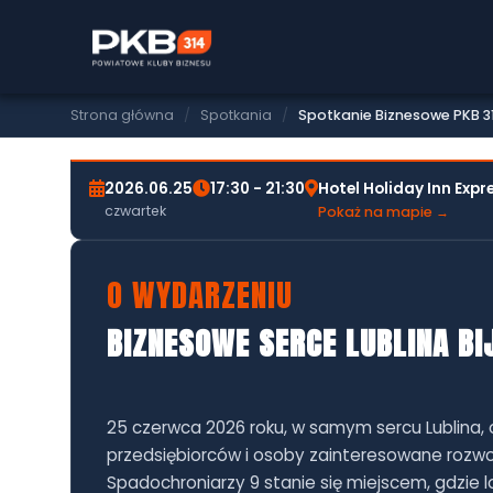
SPOTKANIE BIZNESOWE PKB314
SPOTKANIE BIZNESOWE 
Strona główna
/
Spotkania
/
Spotkanie Biznesowe PKB 31
2026.06.25
17:30 - 21:30
Hotel Holiday Inn Expr
czwartek
Pokaż na mapie →
O WYDARZENIU
BIZNESOWE SERCE LUBLINA BI
25 czerwca 2026 roku, w samym sercu Lublina, 
przedsiębiorców i osoby zainteresowane rozwoj
Spadochroniarzy 9 stanie się miejscem, gdzie lok