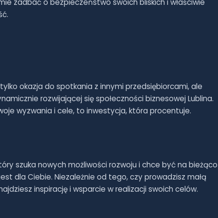
ie zadbać o bezpieczeństwo swoich bliskich i właściwie
ść.
ylko okazja do spotkania z innymi przedsiębiorcami, ale
micznie rozwijającej się społeczności biznesowej Lublina.
je wyzwania i cele, to inwestycja, która procentuje.
, który szuka nowych możliwości rozwoju i chce być na bieżąco
est dla Ciebie. Niezależnie od tego, czy prowadzisz małą
jdziesz inspirację i wsparcie w realizacji swoich celów.