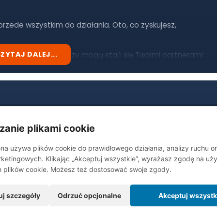
 przede wszystkim do działania. Oto, co zyskujesz,
ZYTAJ DALEJ...
zedsiębiorcami, którzy mogą stać się Twoimi partnerami
ndach i wyzwaniach lokalnego rynku, co pozwoli Ci lepiej
tóre mierzą się z podobnymi wyzwaniami, co może
jego biznesu.
est kluczowe dla długoterminowego sukcesu w biznesie.
zanie plikami cookie
óre pomagają podtrzymywać i rozwijać nawiązane kontakty.
na używa plików cookie do prawidłowego działania, analizy ruchu o
ketingowych. Klikając „Akceptuj wszystkie”, wyrażasz zgodę na uży
h plików cookie. Możesz też dostosować swoje zgody.
uj szczegóły
Odrzuć opcjonalne
Akceptuj wszystk