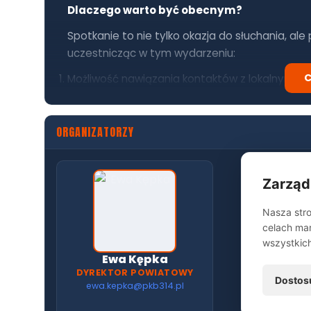
Dlaczego warto być obecnym?
Spotkanie to nie tylko okazja do słuchania, ale
uczestnicząc w tym wydarzeniu:
C
Możliwość nawiązania kontaktów z lokalnymi pr
biznesowymi lub klientami.
Bezpośredni dostęp do wiedzy o aktualnych tre
ORGANIZATORZY
dostosować strategię Twojej firmy.
Szansa na wymianę doświadczeń z osobami, k
zaowocować nowymi pomysłami na rozwój Two
Budowanie relacji opartej na zaufaniu, które j
Zarząd
Włączenie się w rytm regularnych spotkań, kt
Nasza stro
celach mar
wszystkic
Ewa Kępka
DYREKTOR POWIATOWY
Dostos
ewa.kepka@pkb314.pl