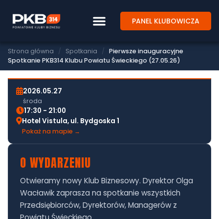
PANEL KLUBOWICZA
SPOTKANIE BIZNESOWE PKB314
PIERWSZE INAUGURACYJNE SPOTKANIE
PKB314 KLUBU POWIATU ŚWIECKIEGO
Strona główna
/
Spotkania
/
Pierwsze inauguracyjne
(27.05.26)
Spotkanie PKB314 Klubu Powiatu Świeckiego (27.05.26)
2026.05.27
środa
17:30 - 21:00
Hotel Vistula, ul. Bydgoska 1
Pokaż na mapie →
O WYDARZENIU
Otwieramy nowy Klub Biznesowy. Dyrektor Olga
Wacławik zaprasza na spotkanie wszystkich
Przedsiębiorców, Dyrektorów, Managerów z
Powiatu Świeckiego.