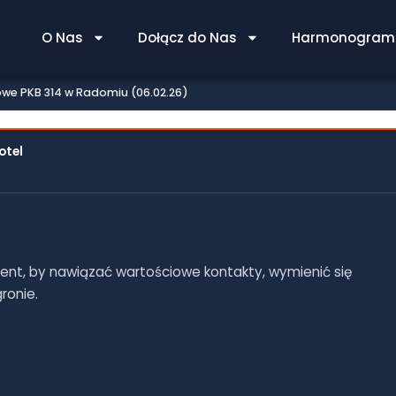
BIZNESOWE PKB 314 W
O Nas
Dołącz do Nas
Harmonogram 
owe PKB 314 w Radomiu (06.02.26)
otel
nt, by nawiązać wartościowe kontakty, wymienić się
ronie.