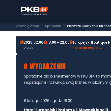
SPOTKANIE BIZNESOWE PKB314
PIERWSZE SPOTKANIE 
RADOMIU (06.02.26)
Strona główna
/
Spotkania
/
Pierwsze Spotkanie Biznes
2026.02.06
18:00 - 22:00
Europejski Boutique H
piątek
Pokaż na mapie →
O WYDARZENIU
Spotkanie dla biznesmenów w PKB 314 to mome
inspiracjami i rozwinąć swój biznes w lokalnym g
6 lutego 2026 | godz. 18:00
Hotel Europejski Radom ul. Słowackiego 11