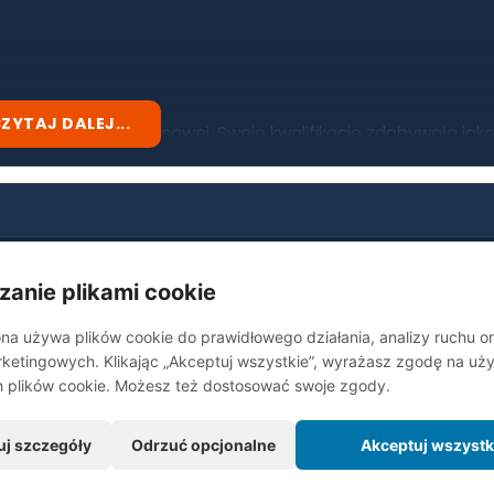
ZYTAJ DALEJ...
żem w branży finansowej. Swoje kwalifikacje zdobywała jak
22 roku specjalizuje się w inwestycjach dla prywatnych
ach, oferujących stopy zwrotu od 20% rocznie przy
eż kompleksowe wsparcie w zakresie finansowania bankoweg
podejście do biznesu.
zanie plikami cookie
na używa plików cookie do prawidłowego działania, analizy ruchu o
ketingowych. Klikając „Akceptuj wszystkie”, wyrażasz zgodę na uży
h plików cookie. Możesz też dostosować swoje zgody.
uj szczegóły
Odrzuć opcjonalne
Akceptuj wszystk