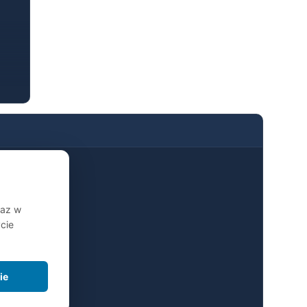
o
o
raz w
cie
ie