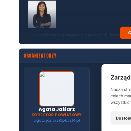
C
Doświadczona ekspertka z ponad 10-letnim sta
Doradca Finansowy na rynku brytyjskim, a od 20
inwestorów, zabezpieczonych na nieruchomości
ORGANIZATORZY
kapitałach od 1 mln zł. Agata zapewnia równi
dla firm, łącząc wiedzę, praktykę i partnerskie 
Zarząd
Nasza stro
celach mar
wszystkic
Agata Jaślarz
DYREKTOR POWIATOWY
Dostos
agata.jaslarz@pkb314.pl