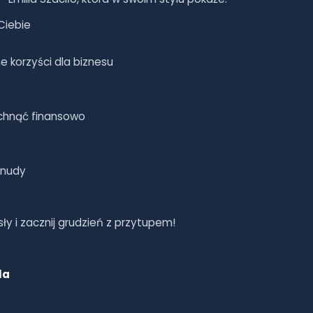
Ciebie
ne korzyści dla biznesu
tchnąć finansowo
 nudy
sły i zacznij grudzień z przytupem!
la