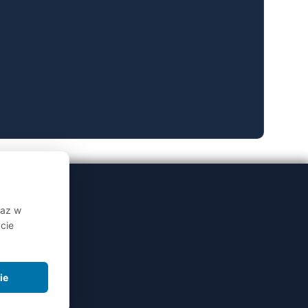
raz w
cie
ie