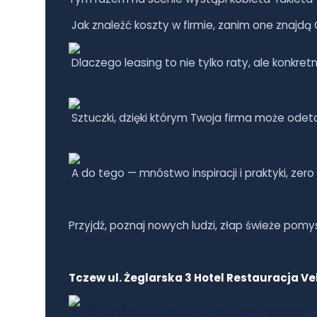
Jak znaleźć koszty w firmie, zanim one znajdą 
Dlaczego leasing to nie tylko raty, ale konkret
Sztuczki, dzięki którym Twoja firma może ode
A do tego — mnóstwo inspiracji i praktyki, zero
Przyjdź, poznaj nowych ludzi, złap świeże pomy
Tczew ul. Żeglarska 3 Hotel Restauracja Ve
3.12.2025 Godzina 18;00-21;00