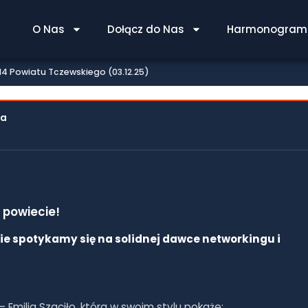
 PKB 314 POWIATU
O Nas
Dołącz do Nas
Harmonogram 
5)
4 Powiatu Tczewskiego (03.12.25)
la
 powiecie!
wie spotykamy się na solidnej dawce networkingu i
Emilia Szaciło, która w swoim stylu pokaże: