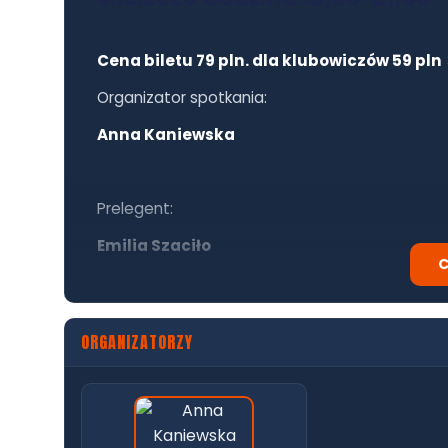
Cena biletu 79 pln. dla klubowiczów 59 pln
Organizator spotkania:
Anna Kaniewska
Prelegent:
Emilia Szaciło
C
ORGANIZATORZY