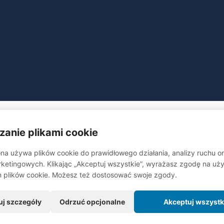
zanie plikami cookie
na używa plików cookie do prawidłowego działania, analizy ruchu o
Linki
ketingowych. Klikając „Akceptuj wszystkie”, wyrażasz zgodę na uży
Strona główna
h plików cookie. Możesz też dostosować swoje zgody.
O Nas
uj szczegóły
Odrzuć opcjonalne
Akceptuj wszystk
Korzyści