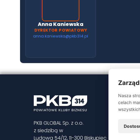
Anna Kaniewska
DYREKTOR POWIATOWY
anna.kaniewska@pkb314.pl
Zarząd
Nasza stro
celach mar
wszystkic
PKB GLOBAL Sp. z o.o.
Dostos
z siedzibą w
Ludowa 54/12, 11-300 Biskupiec