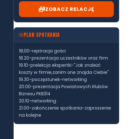
ZOBACZ RELACJĘ
PLAN SPOTKANIA
18;00-rejstracja gości
18.20-prezentacja uczestników oraz firm
19.10-prelekcja ekspertki-"Jak znależć
koszty w firmie,zanim one znajda Ciebie"
19.30-poczęstunek-networking
20.00-prezentacja Powiatowych Klubów
Biznesu PKB314
20.10-networking
21.00-zakończenie spotkania-zaproszenie
na kolejne