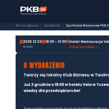
SPOTKANIE BIZNESOWE PKB314
SPOTKANIE BIZNESOWE
TCZEWSKIEGO (03.12.2
Strona główna
/
Spotkania
/
Spotkanie Biznesowe PKB 31
2025.12.03
18:00 - 21:00
Hotel i Restauracja Ve
środa
Pokaż na mapie →
O WYDARZENIU
Tworzy się lokalny Klub Biznesu w Twoim
Już 3 grudnia o 18:00 w hotelu Vela w Tcze
wiedzy dla przedsiębiorców!
Tym razem na scenie wystąpi kobieta-rakieta – 