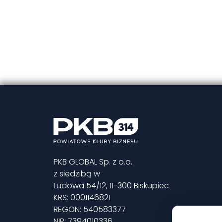
PKB GLOBAL Sp. z o.o.
z siedzibą w
Ludowa 54/12, 11-300 Biskupiec
KRS: 0001146821
REGON: 540583377
NIP: 7394010336