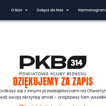
O Nas
Dołącz do Nas
Harmonogram 
DZIĘKUJEMY ZA ZAPIS
potkasz się z innymi przedsiębiorcami na Otwart
awdź swoją skrzynkę email – znajdziesz tam wszelki